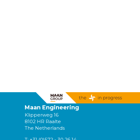
Maan Engineering
Klipperweg 16
8102 HR Raalte
The Netherlands
T:
+31 (0)572 - 30 26 14