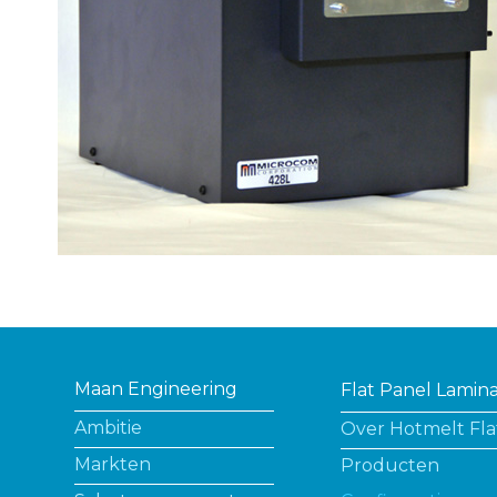
Maan Engineering
Flat Panel Lamin
Ambitie
Over Hotmelt Fla
Markten
Producten