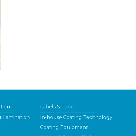
ation
Labels & Tape
t Lamination
In-house Coating Technology
Coating Equipment