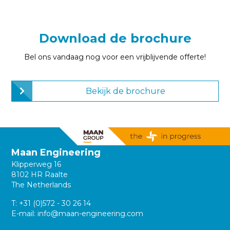
Download de brochure
Bel ons vandaag nog voor een vrijblijvende offerte!
Bekijk de brochure
Maan Engineering
Klipperweg 16
8102 HR Raalte
The Netherlands
T:
+31 (0)572 - 30 26 14
E-mail:
info@maan-engineering.com