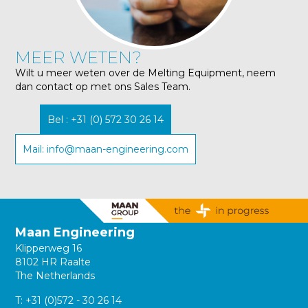
MEER WETEN?
Wilt u meer weten over de Melting Equipment, neem
dan contact op met ons Sales Team.
Bel : +31 (0) 572 30 26 14
Mail: info@maan-engineering.com
Maan Engineering
Klipperweg 16
8102 HR Raalte
The Netherlands
T:
+31 (0)572 - 30 26 14