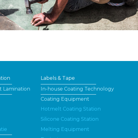
ation
Labels & Tape
t Lamination
In-house Coating Technology
Coating Equipment
Hotmelt Coating Station
Silicone Coating Station
tie
Melting Equipment