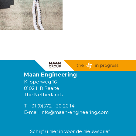
Maan Engineering
Klipperweg 16
8102 HR Raalte
The Netherlands
T:
+31 (0)572 - 30 26 14
E-mail:
info@maan-engineering.com
Schrijf u hier in voor de nieuwsbrief