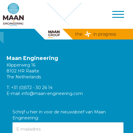
Maan Engineering
Klipperweg 16
8102 HR Raalte
The Netherlands
T:
+31 (0)572 - 30 26 14
E-mail:
info@maan-engineering.com
Schrijf u hier in voor de nieuwsbrief van Maan
Engineering: